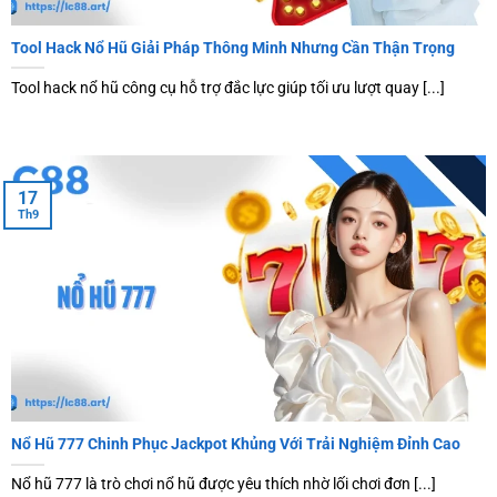
Tool Hack Nổ Hũ Giải Pháp Thông Minh Nhưng Cần Thận Trọng
Tool hack nổ hũ công cụ hỗ trợ đắc lực giúp tối ưu lượt quay [...]
17
Th9
Nổ Hũ 777 Chinh Phục Jackpot Khủng Với Trải Nghiệm Đỉnh Cao
Nổ hũ 777 là trò chơi nổ hũ được yêu thích nhờ lối chơi đơn [...]