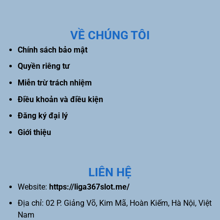
VỀ CHÚNG TÔI
Chính sách bảo mật
Quyền riêng tư
Miễn trừ trách nhiệm
Điều khoản và điều kiện
Đăng ký đại lý
Giới thiệu
LIÊN HỆ
Website:
https://liga367slot.me/
Địa chỉ: 02 P. Giảng Võ, Kim Mã, Hoàn Kiếm, Hà Nội, Việt
Nam