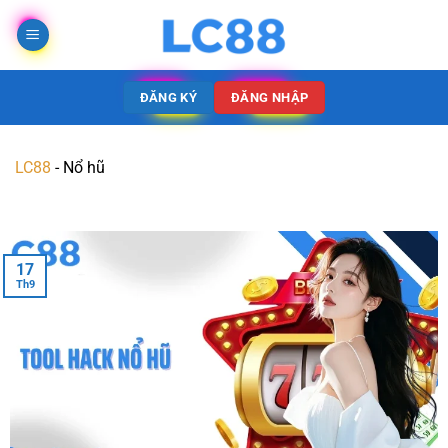
ĐĂNG KÝ
ĐĂNG NHẬP
LC88
-
Nổ hũ
17
Th9