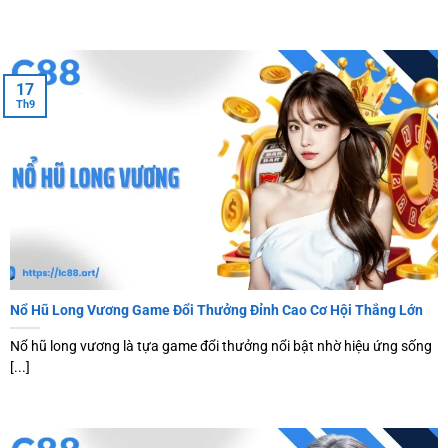
17
Th9
Nổ Hũ Long Vương Game Đổi Thưởng Đỉnh Cao Cơ Hội Thắng Lớn
Nổ hũ long vương là tựa game đổi thưởng nổi bật nhờ hiệu ứng sống
[...]