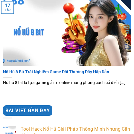
17
Th9
Nổ Hũ 8 Bit Trải Nghiệm Game Đổi Thưởng Đầy Hấp Dẫn
Nổ hũ 8 bit là tựa game giải trí online mang phong cách cổ điển [...]
BÀI VIẾT GẦN ĐÂY
Tool Hack Nổ Hũ Giải Pháp Thông Minh Nhưng Cần