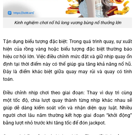
Kinh nghiệm chơi nổ hũ long vương bùng nổ thưởng lớn
Tận dụng biểu tượng đặc biệt: Trong quá trình quay, sự xuất
hiện của rồng vàng hoặc biểu tượng đặc biệt thường báo
hiệu cơ hội lớn. Việc điều chỉnh mức đặt và giữ nhịp quay ổn
định tại thời điểm này có thể giúp gia tăng khả năng nổ hũ.
Đây là điểm khác biệt giữa quay may rủi và quay có tính
toán.
Điều chỉnh nhịp chơi theo giai đoạn: Thay vì duy trì cùng
một tốc độ, chia lượt quay thành từng nhịp khác nhau sẽ
giúp dễ dàng kiểm soát vốn và nhận diện quy luật. Nhiều
người chơi lâu năm thường kết hợp giai đoạn “khởi động”
bằng lượt nhỏ trước khi tăng tốc để đón jackpot.