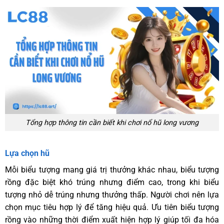
Tổng hợp thông tin cần biết khi chơi nổ hũ long vương
Lựa chọn hũ
Mỗi biểu tượng mang giá trị thưởng khác nhau, biểu tượng
rồng đặc biệt khó trúng nhưng điểm cao, trong khi biểu
tượng nhỏ dễ trúng nhưng thưởng thấp. Người chơi nên lựa
chọn mục tiêu hợp lý để tăng hiệu quả. Ưu tiên biểu tượng
rồng vào những thời điểm xuất hiện hợp lý giúp tối đa hóa