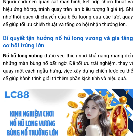
Người chơi nên quan sát màn hình, kết hợp chiến thuật và
hiệu ứng hỗ trợ, tránh quay tràn lan biểu tượng ít giá trị. Ghi
nhớ thói quen di chuyển của biểu tượng qua các lượt quay
sẽ giúp tối ưu chiến thuật và tăng cơ hội nhận thưởng lớn.
Bí quyết tận hưởng nổ hũ long vương và gia tăng
cơ hội trúng lớn
Nổ hũ long vương
được yêu thích nhờ khả năng mang đến
những màn bùng nổ bất ngờ. Để tối ưu trải nghiệm, thay vì
quay một cách ngẫu hứng, việc xây dựng chiến lược cụ thể
sẽ giúp hành trình giải trí thêm phần kịch tính và hiệu quả.