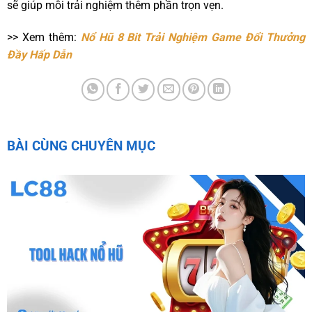
sẽ giúp mỗi trải nghiệm thêm phần trọn vẹn.
>> Xem thêm:
Nổ Hũ 8 Bit Trải Nghiệm Game Đổi Thưởng
Đầy Hấp Dẫn
BÀI CÙNG CHUYÊN MỤC