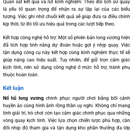
Quan sát kết quả và rút kinh nghiệm: Theo dõi lịch sử quay
là yếu tố quan trọng để nhận ra sự lặp lại của các biểu
tượng. Việc ghi nhớ chuỗi kết quả sẽ giúp đưa ra điều chỉnh
kịp thời, từ đó tối ưu hiệu quả trong các lượt tiếp theo.
Kết hợp công nghệ hỗ trợ: Một số phiên bản long vương hiện
đã tích hợp tính năng dự đoán hoặc gợi ý nhịp quay. Việc
tận dụng công cụ này kết hợp cùng kinh nghiệm thực tế sẽ
giúp nâng cao hiệu suất. Tuy nhiên, để giữ trọn cảm giác
kịch tính, nên sử dụng công nghệ ở mức hỗ trợ, tránh phụ
thuộc hoàn toàn.
Kết luận
Nổ hũ long vương
chinh phục người chơi bằng bối cảnh
huyền ảo cùng hình ảnh rồng thần uy nghi. Không chỉ mang
tính giải trí, trò chơi còn tạo cảm giác chinh phục qua những
vòng quay kịch tính. Việc lựa chọn chiến lược phù hợp, cân
đối nhịp độ tham gia và tận dụng kho phần thưởng đa lớp