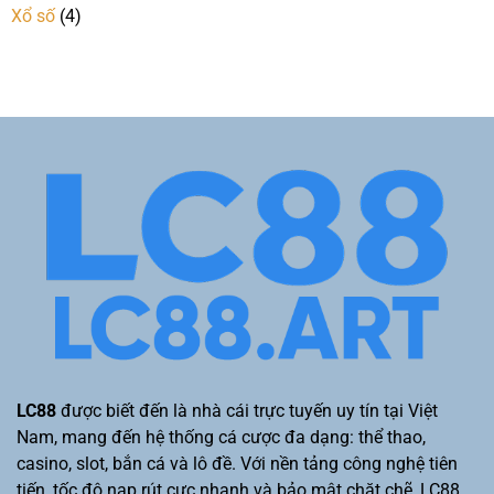
Xổ số
(4)
LC88
được biết đến là nhà cái trực tuyến uy tín tại Việt
Nam, mang đến hệ thống cá cược đa dạng: thể thao,
casino, slot, bắn cá và lô đề. Với nền tảng công nghệ tiên
tiến, tốc độ nạp rút cực nhanh và bảo mật chặt chẽ, LC88