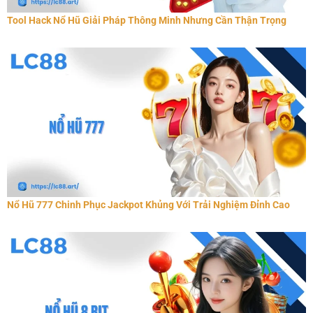
Tool Hack Nổ Hũ Giải Pháp Thông Minh Nhưng Cần Thận Trọng
Nổ Hũ 777 Chinh Phục Jackpot Khủng Với Trải Nghiệm Đỉnh Cao